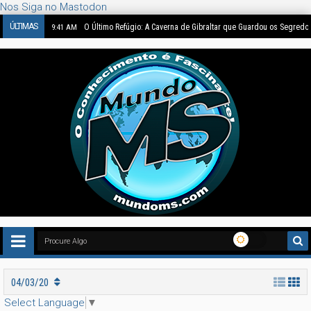
Nos Siga no Mastodon
ÚLTIMAS
O Enigma de 1562: Bruegel Pintou Dinossauros ou a Nossa Imag
4:48 PM
04/03/20
Select Language
▼