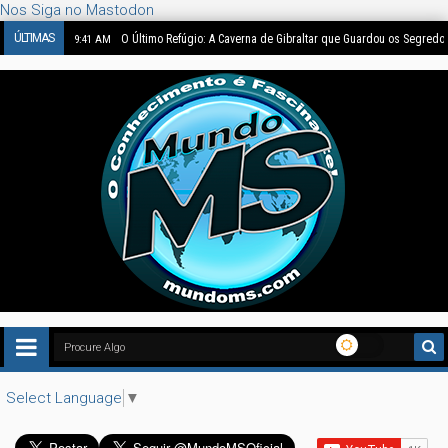
Nos Siga no Mastodon
ÚLTIMAS
O Enigma de 1562: Bruegel Pintou Dinossauros ou a Nossa Imag
4:48 PM
Select Language
▼