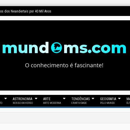
dos dos Neandertais por 40 Mil Anos
mund
ms.com
O conhecimento é fascinante!
ASTRONOMIA
ARTE
TENDÊNCIAS
GEOGRAFIA
MA
TO
NOSSO UNIVERSO
ARTE MODERNA
CRIATIVIDADE
PELO MUNDO
ÚL