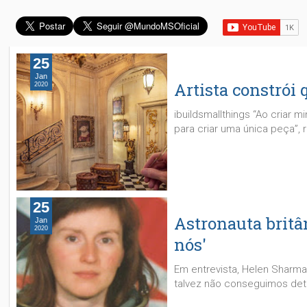
25
Jan
Artista constrói
2020
ibuildsmallthings “Ao criar
para criar uma única peça”, r
25
Astronauta britâ
Jan
2020
nós'
Em entrevista, Helen Sharma
talvez não conseguimos dete