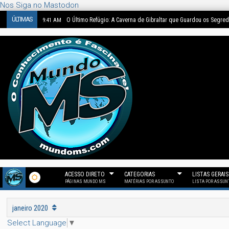
Nos Siga no Mastodon
ÚLTIMAS
O Último Refúgio: A Caverna de Gibraltar que Guardou os Segre
9:41 AM
ACESSO DIRETO
CATEGORIAS
LISTAS GERAIS
PÁGINAS MUNDO MS
MATÉRIAS POR ASSUNTO
LISTA POR ASSUN
janeiro 2020
Select Language
▼