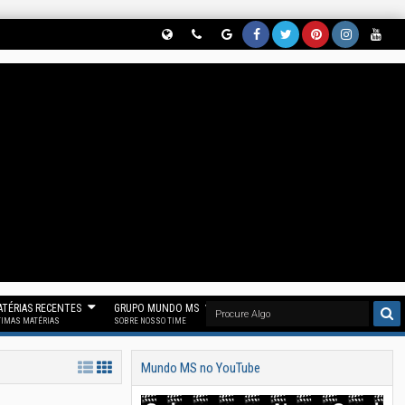
Globe
Phon
Goog
Face
Twitt
Pinter
Insta
Yout
(Nos
E
Le
Book
Er
Est
Gram
Ube
Siga
(Parti
News
(Curt
(Nos
(Nos
(Siga
(Se
No
Cipe
(Nos
A
Siga
Siga
Noss
Inscr
Threa
Do
Siga
Noss
No
No
O
Eva
D)
Noss
No
A Fan
"X")
Pinter
Insta
Em
O
Goog
Page
Est)
Gram
Noss
Canal
Le
Mun
)
O
No
News
Do
Canal
TÉRIAS RECENTES
GRUPO MUNDO MS
Telegr
)
MS)
Mun
TIMAS MATÉRIAS
SOBRE NOSSO TIME
Am)
Do
Mundo MS no YouTube
MS)