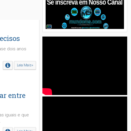
ecisos
ase dois anos
Leia Mais»
ar entre
s iguais e que
.