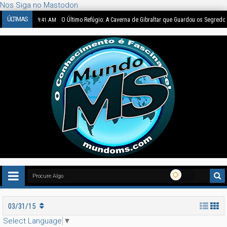
Nos Siga no Mastodon
ÚLTIMAS
O Último Refúgio: A Caverna de Gibraltar que Guardou os Segredo
9:41 AM
03/31/15
Select Language
▼