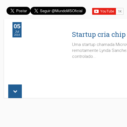
05
Jul
Startup cria chi
2014
Uma startup chamada MicroC
remotamente Lynda Sanchez/
controlado...