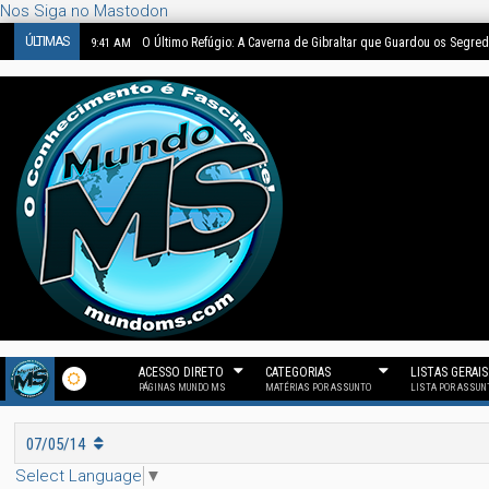
Nos Siga no Mastodon
ÚLTIMAS
O Último Refúgio: A Caverna de Gibraltar que Guardou os Segre
9:41 AM
ACESSO DIRETO
CATEGORIAS
LISTAS GERAIS
PÁGINAS MUNDO MS
MATÉRIAS POR ASSUNTO
LISTA POR ASSUN
07/05/14
Select Language
▼