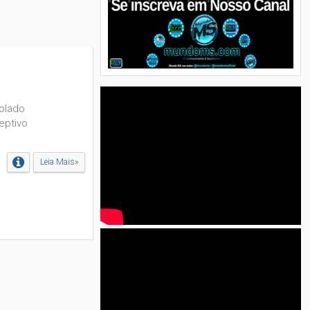
olado
eptivo
Leia Mais»