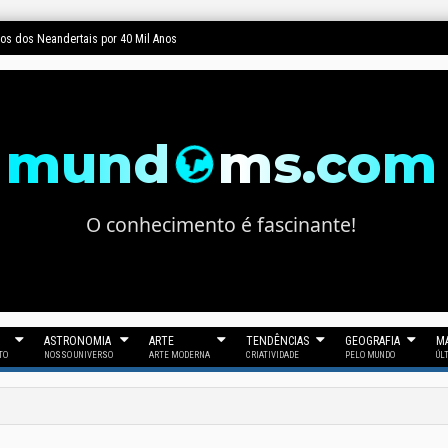
dos dos Neandertais por 40 Mil Anos
mund
ms.com
O conhecimento é fascinante!
ASTRONOMIA
ARTE
TENDÊNCIAS
GEOGRAFIA
MA
TO
NOSSO UNIVERSO
ARTE MODERNA
CRIATIVIDADE
PELO MUNDO
ÚL