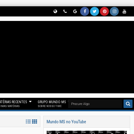
Globe
Phon
Goog
Face
Twitt
Pinter
Insta
Yout
(Nos
E
Le
Book
Er
Est
Gram
Ube
Siga
(Parti
News
(Curt
(Nos
(Nos
(Siga
(Se
No
Cipe
(Nos
A
Siga
Siga
Noss
Inscr
Threa
Do
Siga
Noss
No
No
O
Eva
D)
Noss
No
A Fan
"X")
Pinter
Insta
Em
O
Goog
Page
Est)
Gram
Noss
Canal
Le
Mun
)
O
No
News
Do
Canal
TÉRIAS RECENTES
GRUPO MUNDO MS
Telegr
)
MS)
Mun
TIMAS MATÉRIAS
SOBRE NOSSO TIME
Am)
Do
Mundo MS no YouTube
MS)