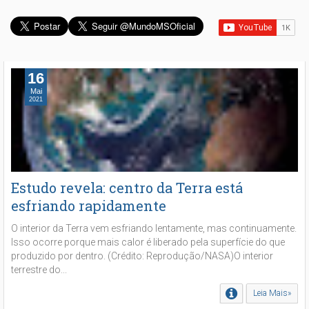
16
Mai
2021
Estudo revela: centro da Terra está
esfriando rapidamente
O interior da Terra vem esfriando lentamente, mas continuamente.
Isso ocorre porque mais calor é liberado pela superfície do que
produzido por dentro. (Crédito: Reprodução/NASA)O interior
terrestre do...
Leia Mais»