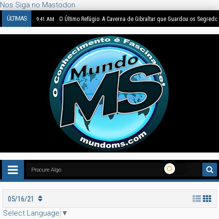
Nos Siga no Mastodon
ÚLTIMAS
O Último Refúgio: A Caverna de Gibraltar que Guardou os Segredo
9:41 AM
05/16/21
Select Language
▼