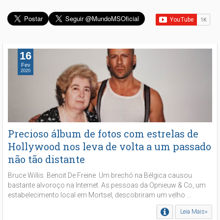
16
Fev
2020
Precioso álbum de fotos com estrelas de
Hollywood nos leva de volta a um passado
não tão distante
Bruce Willis Benoit De Freine Um brechó na Bélgica causou
bastante alvoroço na Internet. As pessoas da Opnieuw & Co, um
estabelecimento local em Mortsel, descobriram um velho ...
Leia Mais»