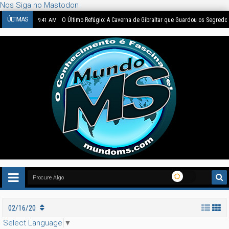
Nos Siga no Mastodon
ÚLTIMAS
O Último Refúgio: A Caverna de Gibraltar que Guardou os Segredo
9:41 AM
02/16/20
Select Language
▼