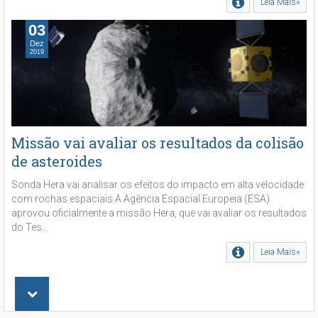
Leia Mais»
03
Dez
2019
Missão vai avaliar os resultados da colisão
de asteroides
Sonda Hera vai analisar os efeitos do impacto em alta velocidade
com rochas espaciais A Agência Espacial Europeia (ESA)
aprovou oficialmente a missão Hera, que vai avaliar os resultados
do Tes...
Leia Mais»