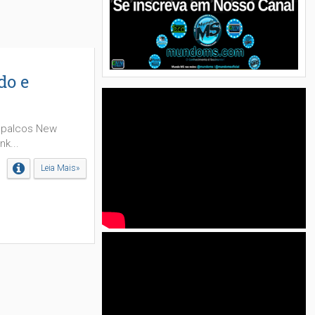
do e
s palcos New
nk...
Leia Mais»