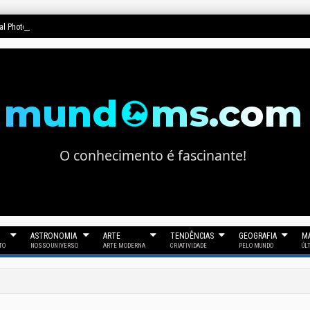
nal Photo Awards 2025"
mund
ms.com
O conhecimento é fascinante!
ASTRONOMIA
ARTE
TENDÊNCIAS
GEOGRAFIA
MA
TO
NOSSO UNIVERSO
ARTE MODERNA
CRIATIVIDADE
PELO MUNDO
ÚL