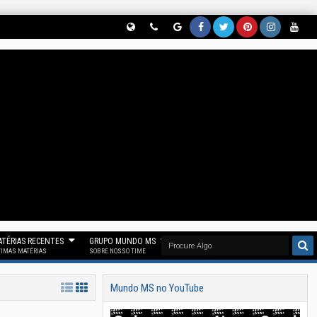
Globe
Phon
Goog
Face
Twitt
Pinter
Insta
Yout
(Nos
E
Le
Book
Er
Est
Gram
Ube
Siga
(Parti
News
(Curt
(Nos
(Nos
(Siga
(Se
No
Cipe
(Nos
A
Siga
Siga
Noss
Inscr
Threa
Do
Siga
Noss
No
No
O
Eva
D)
Noss
No
A Fan
"X")
Pinter
Insta
Em
O
Goog
Page
Est)
Gram
Noss
Canal
Le
Mun
)
O
No
News
Do
Canal
TÉRIAS RECENTES
GRUPO MUNDO MS
Telegr
)
MS)
Mun
TIMAS MATÉRIAS
SOBRE NOSSO TIME
Am)
Do
Mundo MS no YouTube
MS)