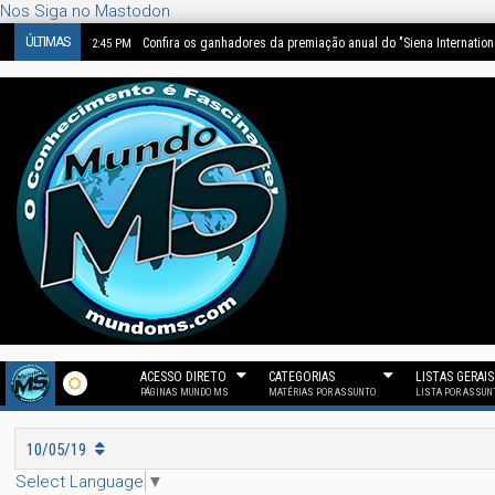
Nos Siga no Mastodon
ÚLTIMAS
Confira os ganhadores da premiação anual do "Siena Internatio
2:45 PM
ACESSO DIRETO
CATEGORIAS
LISTAS GERAIS
PÁGINAS MUNDO MS
MATÉRIAS POR ASSUNTO
LISTA POR ASSUN
10/05/19
Select Language
▼