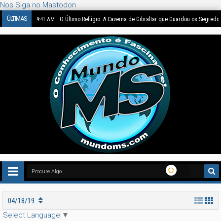
Nos Siga no Mastodon
ÚLTIMAS
O Último Refúgio: A Caverna de Gibraltar que Guardou os Segredo
9:41 AM
04/18/19
Select Language
▼