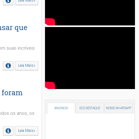
Leia Mais»
nsar que
m suas incríveis
Leia Mais»
' foram
ANÚNCIO
ECO DESTAQUE
NOSSO WHATSAPP
odos os anos, os
Leia Mais»