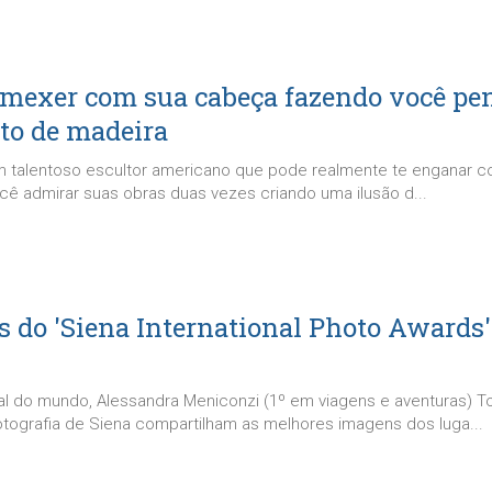
i mexer com sua cabeça fazendo você pe
ito de madeira
m talentoso escultor americano que pode realmente te enganar co
ocê admirar suas obras duas vezes criando uma ilusão d...
s do 'Siena International Photo Awards
al do mundo, Alessandra Meniconzi (1º em viagens e aventuras) T
otografia de Siena compartilham as melhores imagens dos luga...