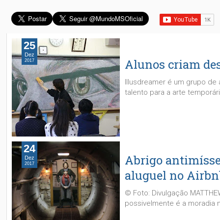
25
Dez
Alunos criam de
2017
Illusdreamer é um grupo de
talento para a arte temporár
24
Abrigo antimísse
Dez
2017
aluguel no Airb
© Foto: Divulgação MATTH
possivelmente é a moradia ma