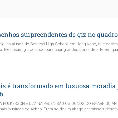
senhos surpreendentes de giz no quadr
 alguns alunos do Senegal High School, em Hong Kong, que detêm 
ia. Eles usam giz colorido para criar grandes obras de arte em qua.
is é transformado em luxuosa moradia 
nb
EW FULKERSON E DIANNA PEDEN SÃO OS DONOS DO EX-ABRIGO ANT
is inusitada do Airbnb. Trata-se de um abrigo antimísseis desativ