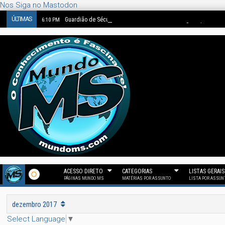
Nos Siga no Mastodon
ÚLTIMAS
Guardião de Séculos: O Castelo de Eltz e a Linhagem que Perd
6:10 PM
ACESSO DIRETO
CATEGORIAS
LISTAS GERAIS
PÁGINAS MUNDO MS
MATÉRIAS POR ASSUNTO
LISTA POR ASSUN
dezembro 2017
Select Language
▼