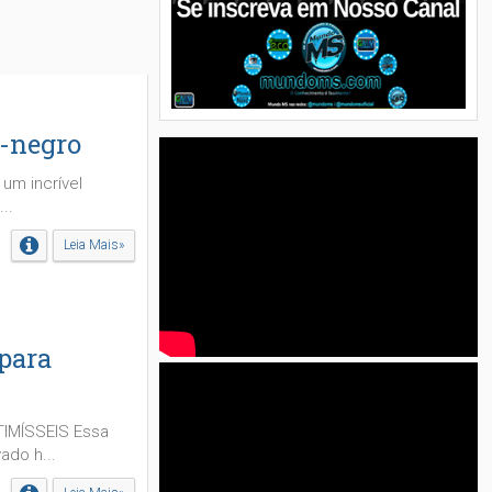
o-negro
um incrível
..
Leia Mais»
para
IMÍSSEIS Essa
ado h...