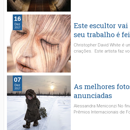
16
Este escultor va
Dez
2017
seu trabalho é fe
Christopher David White é u
criações. Este artista faz v
07
As melhores foto
Dez
2017
anunciadas
Alessandra Meniconzi No fin
Prêmios Internacionais de F