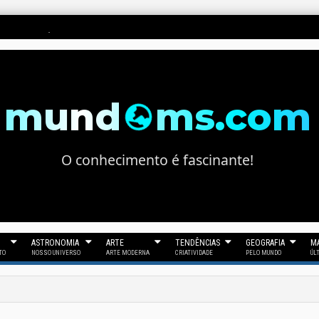
ura Há 33 Gerações
mund
ms.com
O conhecimento é fascinante!
ASTRONOMIA
ARTE
TENDÊNCIAS
GEOGRAFIA
MA
TO
NOSSO UNIVERSO
ARTE MODERNA
CRIATIVIDADE
PELO MUNDO
ÚL