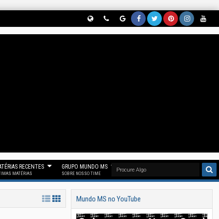
Globe
Phon
Goog
Face
Twitt
Pinter
Insta
Yout
(Nos
E
Le
Book
Er
Est
Gram
Ube
Siga
(Parti
News
(Curt
(Nos
(Nos
(Siga
(Se
No
Cipe
(Nos
A
Siga
Siga
Noss
Inscr
Threa
Do
Siga
Noss
No
No
O
Eva
D)
Noss
No
A Fan
"X")
Pinter
Insta
Em
O
Goog
Page
Est)
Gram
Noss
Canal
Le
Mun
)
O
No
News
Do
Canal
TÉRIAS RECENTES
GRUPO MUNDO MS
Telegr
)
MS)
Mun
TIMAS MATÉRIAS
SOBRE NOSSO TIME
Am)
Do
Mundo MS no YouTube
MS)