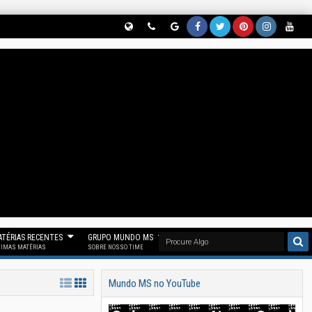
Globe
Phon
Goog
Face
Twitt
Pinter
Insta
Yout
(Nos
E
Le
Book
Er
Est
Gram
Ube
Siga
(Parti
News
(Curt
(Nos
(Nos
(Siga
(Se
No
Cipe
(Nos
A
Siga
Siga
Noss
Inscr
Threa
Do
Siga
Noss
No
No
O
Eva
D)
Noss
No
A Fan
"X")
Pinter
Insta
Em
O
Goog
Page
Est)
Gram
Noss
Canal
Le
Mun
)
O
No
News
Do
Canal
TÉRIAS RECENTES
GRUPO MUNDO MS
Telegr
)
MS)
Mun
TIMAS MATÉRIAS
SOBRE NOSSO TIME
Am)
Do
Mundo MS no YouTube
MS)