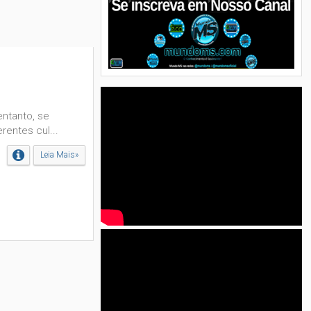
entanto, se
entes cul...
Leia Mais»