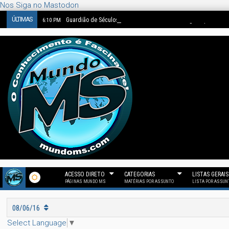
Nos Siga no Mastodon
ÚLTIMAS
Guardião de Séculos: O Castelo de Eltz e a Linhagem que Perd
6:10 PM
ACESSO DIRETO
CATEGORIAS
LISTAS GERAIS
PÁGINAS MUNDO MS
MATÉRIAS POR ASSUNTO
LISTA POR ASSUN
08/06/16
Select Language
▼