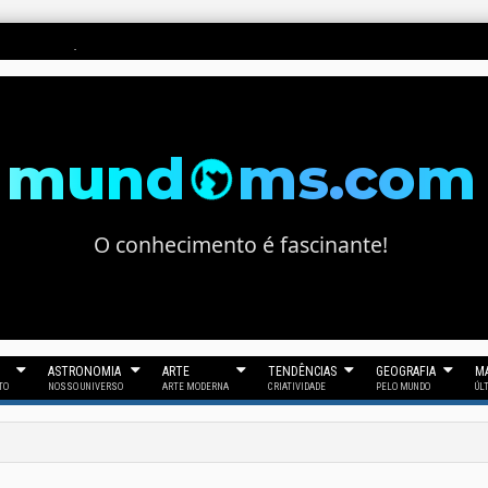
ura Há 33 Gerações
mund
ms.com
O conhecimento é fascinante!
ASTRONOMIA
ARTE
TENDÊNCIAS
GEOGRAFIA
MA
TO
NOSSO UNIVERSO
ARTE MODERNA
CRIATIVIDADE
PELO MUNDO
ÚL