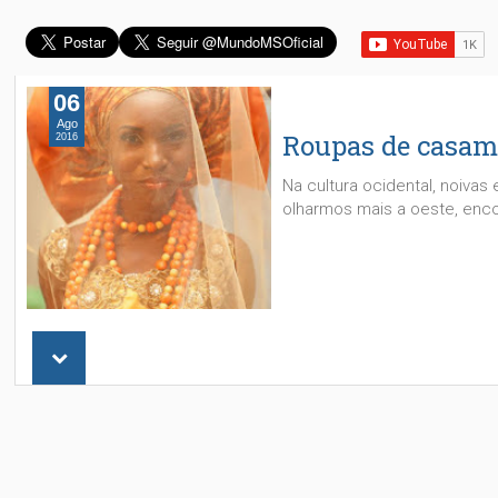
06
Ago
Roupas de casame
2016
Na cultura ocidental, noiva
olharmos mais a oeste, enc