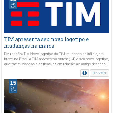
Jan
2016
TIM apresenta seu novo logotipo e
mudanças na marca
Divulgação/TIM Novo logotipo da TIM: mudança na Itália e, em
breve, no Brasil A TIM apresentou ontem (14) o seu novo logotipo,
que traz mudanças significativas em relação ao antigo desenho...
Leia Mais»
15
Jan
2016