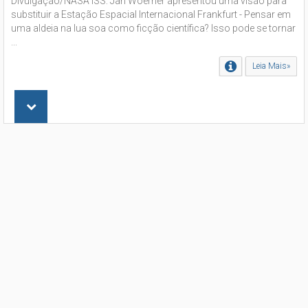
Divulgação/NASA ISS: Jan Woerner apresentou uma visão para
substituir a Estação Espacial Internacional Frankfurt - Pensar em
uma aldeia na lua soa como ficção científica? Isso pode se tornar
...
Leia Mais»