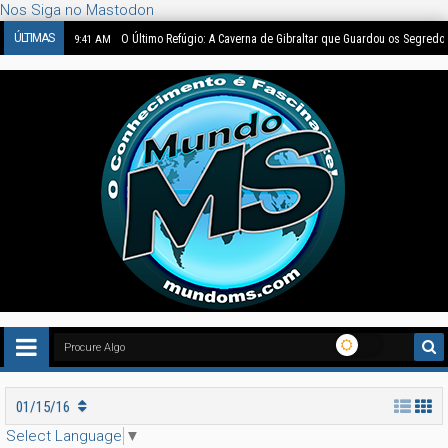
Nos Siga no Mastodon
ÚLTIMAS
O Último Refúgio: A Caverna de Gibraltar que Guardou os Segredo
9:41 AM
01/15/16
Select Language
▼