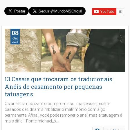
08
Out
2015
13 Casais que trocaram os tradicionais
Anéis de casamento por pequenas
tatuagens
Os anéis simbolizam o compromisso, mas esses recém-
casados decidiram simbolizar o matrimônio com algo
permanente. Afinal, você pode remover o anel, mas a tatuagem é
mais difícil! Fonte:michael_b...