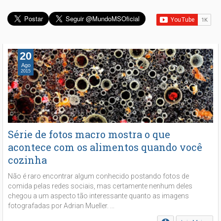
20
Ago
2015
Série de fotos macro mostra o que
acontece com os alimentos quando você
cozinha
Não é raro encontrar algum conhecido postando fotos de
comida pelas redes sociais, mas certamente nenhum deles
chegou a um aspecto tão interessante quanto as imagens
fotografadas por Adrian Mueller. ...