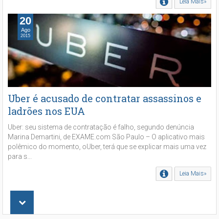
Leia Mais»
20
Ago
2015
Uber é acusado de contratar assassinos e
ladrões nos EUA
Uber: seu sistema de contratação é falho, segundo denúncia
Marina Demartini, de EXAME.com São Paulo – O aplicativo mais
polêmico do momento, oUber, terá que se explicar mais uma vez
para s...
Leia Mais»