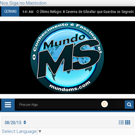
Nos Siga no Mastodon
ÚLTIMAS
O Último Refúgio: A Caverna de Gibraltar que Guardou os Segredo
9:41 AM
08/20/15
Select Language
▼