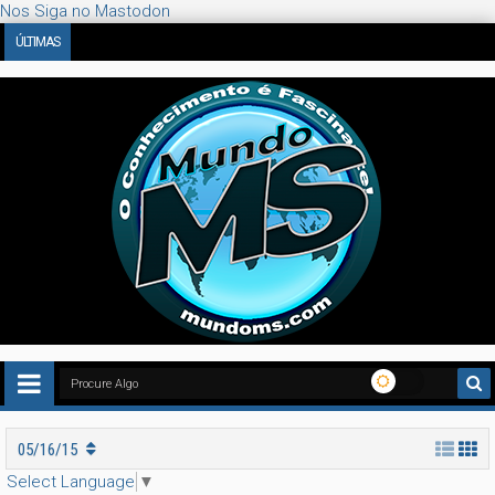
Nos Siga no Mastodon
ÚLTIMAS
O Enigma de 1562: Bruegel Pintou Dinossauros ou a Nossa Imag
4:48 PM
05/16/15
Select Language
▼