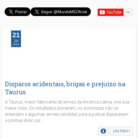
21
Jul
2014
Disparos acidentais, brigas e prejuízo na
Taurus
A Taurus, maior fabricante de armas da América Latina, vive sua
maior crise. Os resultados pioraram, os acionistas não se
entendem e algumas armas vendidas para a polícia dispararam
sozinhas Ana Luiz...
Leia Mais»