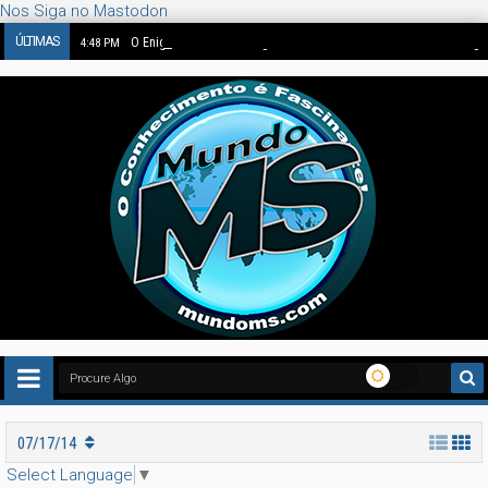
Nos Siga no Mastodon
ÚLTIMAS
O Enigma de 1562: Bruegel Pintou Dinossauros ou a Nossa Imag
4:48 PM
07/17/14
Select Language
▼