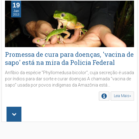
19
Jan
2013
Promessa de cura para doenças, 'vacina de
sapo' está na mira da Policia Federal
Anfíbio da espécie "Phyllomedusa bicolor", cuja secreção é usada
por índios para dar sorte e curar doenças A chamada "vacina de
sapo" usada por povos indígenas da Amazônia está...
Leia Mais»