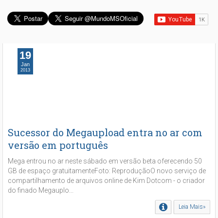
19
Jan
2013
Sucessor do Megaupload entra no ar com
versão em português
Mega entrou no ar neste sábado em versão beta oferecendo 50
GB de espaço gratuitamenteFoto: ReproduçãoO novo serviço de
compartilhamento de arquivos online de Kim Dotcom - o criador
do finado Megauplo...
Leia Mais»