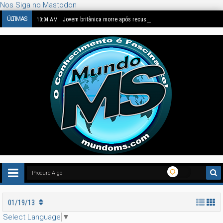
Nos Siga no Mastodon
ÚLTIMAS
Jovem britânica morre após recusar tratamento de câncer, e caso
10:04 AM
01/19/13
Select Language
▼