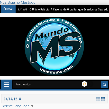
Nos Siga no Mastodon
ÚLTIMAS
O Último Refúgio: A Caverna de Gibraltar que Guardou os Segredo
9:41 AM
04/14/12
Select Language
▼