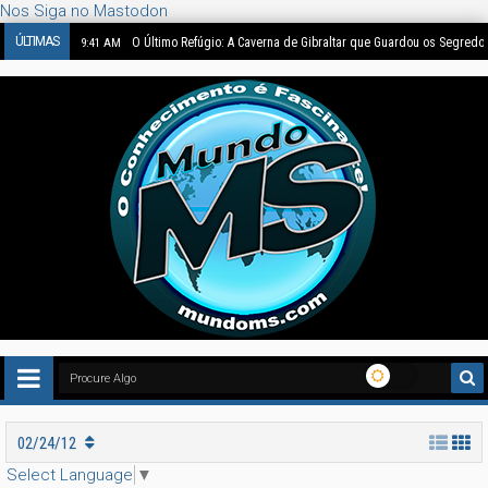
Nos Siga no Mastodon
ÚLTIMAS
O Último Refúgio: A Caverna de Gibraltar que Guardou os Segredo
9:41 AM
02/24/12
Select Language
▼