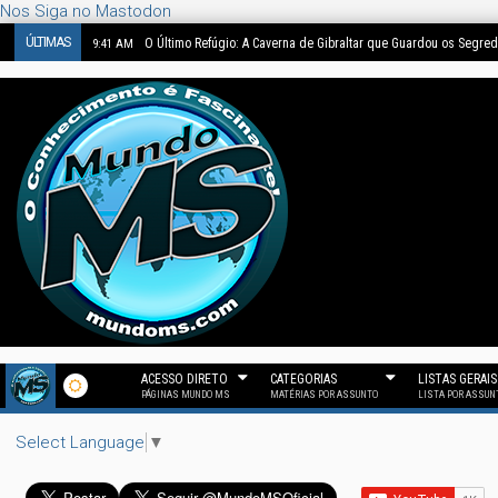
Nos Siga no Mastodon
ÚLTIMAS
O Enigma de 1562: Bruegel Pintou Dinossauros ou a Nossa Ima
4:48 PM
ACESSO DIRETO
CATEGORIAS
LISTAS GERAIS
PÁGINAS MUNDO MS
MATÉRIAS POR ASSUNTO
LISTA POR ASSUN
Select Language
▼