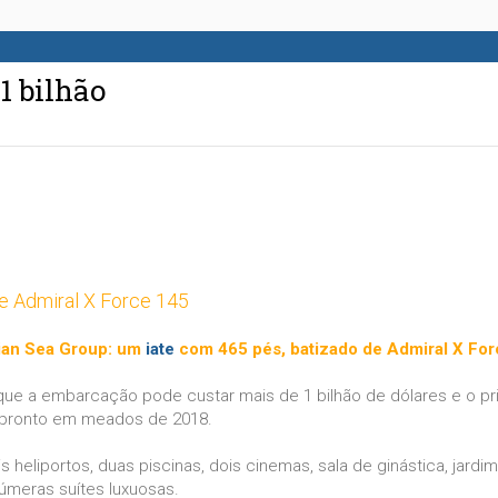
1 bilhão
te Admiral X Force 145
alian Sea Group: um
iate
com 465 pés, batizado de Admiral X For
que a embarcação pode custar mais de 1 bilhão de dólares e o p
á pronto em meados de 2018.
 heliportos, duas piscinas, dois cinemas, sala de ginástica, jardi
númeras suítes luxuosas.