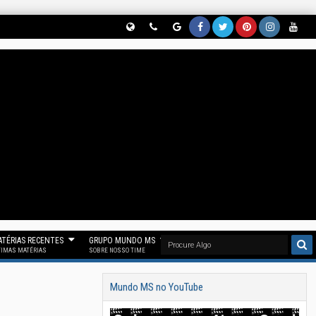
Globe
Phon
Goog
Face
Twitt
Pinter
Insta
Yout
(Nos
E
Le
Book
Er
Est
Gram
Ube
Siga
(Parti
News
(Curt
(Nos
(Nos
(Siga
(Se
No
Cipe
(Nos
A
Siga
Siga
Noss
Inscr
Threa
Do
Siga
Noss
No
No
O
Eva
D)
Noss
No
A Fan
"X")
Pinter
Insta
Em
O
Goog
Page
Est)
Gram
Noss
Canal
Le
Mun
)
O
No
News
Do
Canal
TÉRIAS RECENTES
GRUPO MUNDO MS
Telegr
)
MS)
Mun
TIMAS MATÉRIAS
SOBRE NOSSO TIME
Am)
Do
Mundo MS no YouTube
MS)