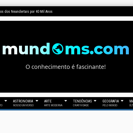
ginação nos Enganou?
mund
ms.com
O conhecimento é fascinante!
ASTRONOMIA
ARTE
TENDÊNCIAS
GEOGRAFIA
MA
TO
NOSSO UNIVERSO
ARTE MODERNA
CRIATIVIDADE
PELO MUNDO
ÚL