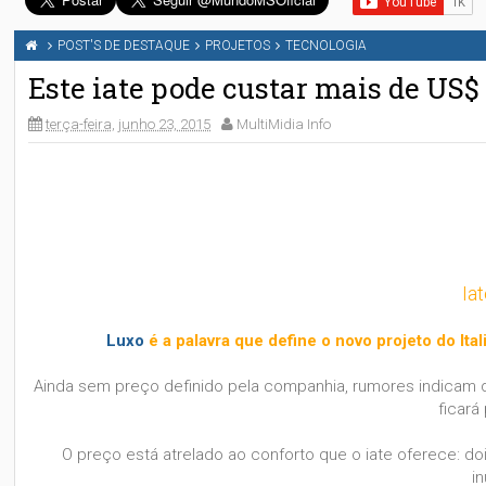
POST'S DE DESTAQUE
PROJETOS
TECNOLOGIA
Este iate pode custar mais de US$ 
terça-feira, junho 23, 2015
MultiMidia Info
Ia
Luxo
é a palavra que define o novo projeto do It
Ainda sem preço definido pela companhia, rumores indicam 
ficar
O preço está atrelado ao conforto que o iate oferece: dois
i