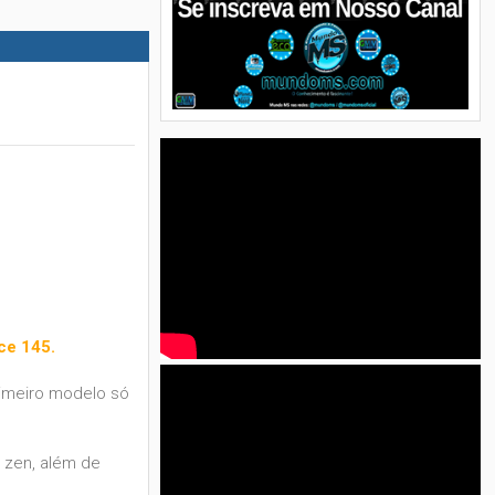
ce 145.
rimeiro modelo só
m zen, além de