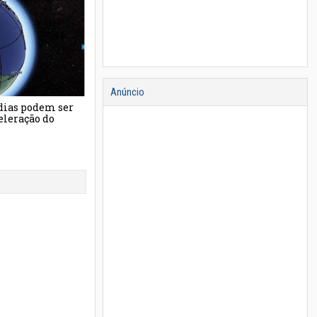
13
Jul
2021
Anúncio
m consegue
As vezes o plano de fundo das fotos são
melhores que o assunto principal (Parte 1)
Unknown
13/07/2021