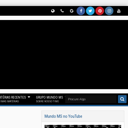
Globe
Phon
Goog
Face
Twitt
Pinter
Insta
Yout
(Nos
E
Le
Book
Er
Est
Gram
Ube
Siga
(Parti
News
(Curt
(Nos
(Nos
(Siga
(Se
No
Cipe
(Nos
A
Siga
Siga
Noss
Inscr
Threa
Do
Siga
Noss
No
No
O
Eva
D)
Noss
No
A Fan
"X")
Pinter
Insta
Em
O
Goog
Page
Est)
Gram
Noss
Canal
Le
Mun
)
O
No
News
Do
Canal
TÉRIAS RECENTES
GRUPO MUNDO MS
Telegr
)
MS)
Mun
TIMAS MATÉRIAS
SOBRE NOSSO TIME
Am)
Do
Mundo MS no YouTube
MS)