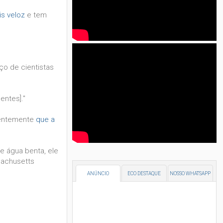
s veloz
e tem
ço de cientistas
entes]."
centemente
que a
e água benta, ele
sachusetts
ANÚNCIO
ECO DESTAQUE
NOSSO WHATSAPP