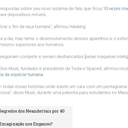
 respostas sobre seu novo sistema de fala, que ficou
10 vezes mai
para dispositivos móveis.
nificar o fim da raça humana", afirmou Hawking.
ia a dia, mas teme o desenvolvimento desses aparelhos e o esfor
u mesmo superiores aos humanos.
nseguiriam competir e seriam desbancados [pelas máquinas intelig
no Elon Musk, fundador e presidente da Tesla e SpaceX, afirmou re
ência da espécie humana
.
 Em todas essas histórias onde existe um cara com um pentagrama 
iona", disse Musk, durante uma palestra para estudantes no Mas
 Segredos dos Neandertais por 40
a Imaginação nos Enganou?