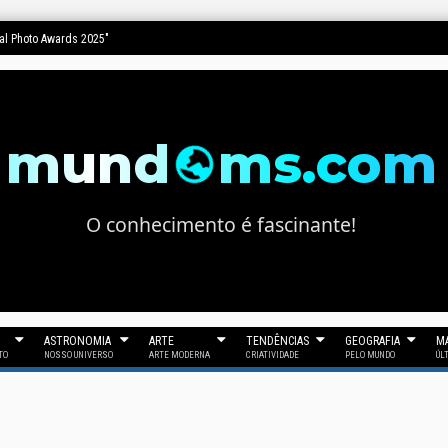
nal Photo Awards 2025"
mund
ms.com
O conhecimento é fascinante!
ASTRONOMIA
ARTE
TENDÊNCIAS
GEOGRAFIA
MA
TO
NOSSO UNIVERSO
ARTE MODERNA
CRIATIVIDADE
PELO MUNDO
ÚL