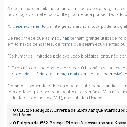
A declaração foi feita ao durante uma sessão de perguntas e
tecnologia da Intel e da Swiftkey, conhecida por seu teclado 
"O
desenvolvimento
da inteligência artificial total poderia sig
Ele reconhece que as
máquinas
tenham grande utilidade no d
em torná-los pensantes, de forma que sejam equivalentes o
"Os humanos, limitados pela evolução biológica lenta, não co
O físico não está só com esse temor. O bilionário sul-africa
inteligência artificial é a ameaça mais séria para a sobreviv
"Estamos invocando o demônio com a inteligência artificial.
tem certeza que consegue controlar o demônio. Mas não func
Institute of Technology (MIT), nos Estados Unidos.
O Último Refúgio: A Caverna de Gibraltar que Guardou os
Mil Anos
O Enigma de 1562: Bruegel Pintou Dinossauros ou a Noss