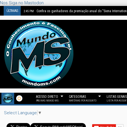
Nos Siga no Mastodon
ÚLTIMAS
Confira os ganhadores da premiação anual do "Siena Internatio
2:45 PM
ACESSO DIRETO
CATEGORIAS
LISTAS GERAIS
PÁGINAS MUNDO MS
MATÉRIAS POR ASSUNTO
LISTA POR ASSUN
Select Language
▼