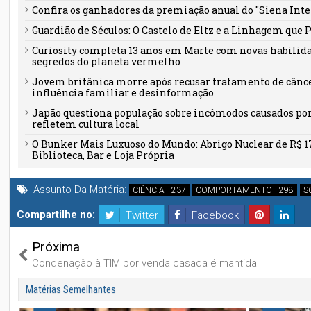
Confira os ganhadores da premiação anual do "Siena Int
Guardião de Séculos: O Castelo de Eltz e a Linhagem que 
Curiosity completa 13 anos em Marte com novas habilid
segredos do planeta vermelho
Jovem britânica morre após recusar tratamento de câncer
influência familiar e desinformação
Japão questiona população sobre incômodos causados por 
refletem cultura local
O Bunker Mais Luxuoso do Mundo: Abrigo Nuclear de R$ 1
Biblioteca, Bar e Loja Própria
Assunto Da Matéria:
CIÊNCIA
COMPORTAMENTO
S
Compartilhe no:
Twitter
Facebook
Próxima
Condenação à TIM por venda casada é mantida
Matérias Semelhantes