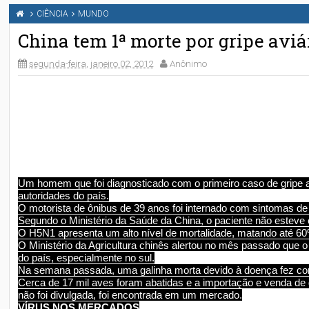
CIÊNCIA
MUNDO
China tem 1ª morte por gripe avi
segunda-feira, janeiro 02, 2012
Anônimo
Um homem que foi diagnosticado com o primeiro caso de gripe
autoridades do país.
O motorista de ônibus de 39 anos foi internado com sintomas 
Segundo o Ministério da Saúde da China, o paciente não esteve
O H5N1 apresenta um alto nível de mortalidade, matando até 6
O Ministério da Agricultura chinês alertou no mês passado que 
do país, especialmente no sul.
Na semana passada, uma galinha morta devido à doença fez co
Cerca de 17 mil aves foram abatidas e a importação e venda de g
não foi divulgada, foi encontrada em um mercado.
VÍRUS NOS MERCADOS