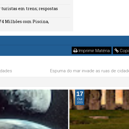
turistas em trens; respostas
74 Milhões com Piscina,
Imprimir Matéria
Copi
idades
Espuma do mar invade as ruas de cidade 
17
Out
2023