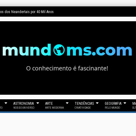
dos dos Neandertais por 40 Mil Anos
mund
ms.com
O conhecimento é fascinante!
ASTRONOMIA
ARTE
TENDÊNCIAS
GEOGRAFIA
MA
TO
NOSSO UNIVERSO
ARTE MODERNA
CRIATIVIDADE
PELO MUNDO
ÚL