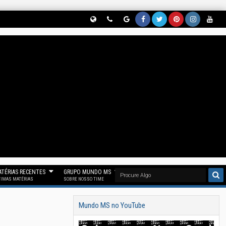
Globe
Phon
Goog
Face
Twitt
Pinter
Insta
Yout
(Nos
E
Le
Book
Er
Est
Gram
Ube
Siga
(Parti
News
(Curt
(Nos
(Nos
(Siga
(Se
No
Cipe
(Nos
A
Siga
Siga
Noss
Inscr
Threa
Do
Siga
Noss
No
No
O
Eva
D)
Noss
No
A Fan
"X")
Pinter
Insta
Em
O
Goog
Page
Est)
Gram
Noss
Canal
Le
Mun
)
O
No
News
Do
Canal
TÉRIAS RECENTES
GRUPO MUNDO MS
Telegr
)
MS)
Mun
TIMAS MATÉRIAS
SOBRE NOSSO TIME
Am)
Do
Mundo MS no YouTube
MS)