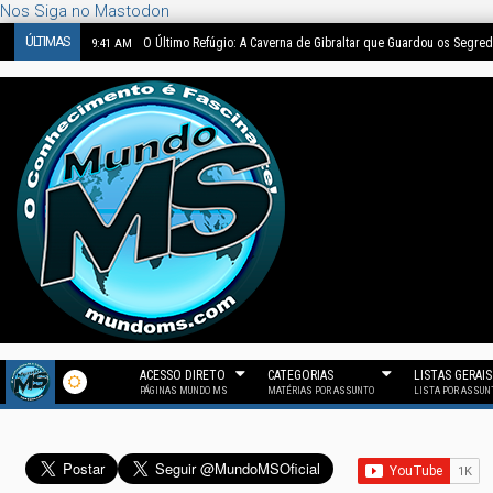
Nos Siga no Mastodon
ÚLTIMAS
O Último Refúgio: A Caverna de Gibraltar que Guardou os Segre
9:41 AM
ACESSO DIRETO
CATEGORIAS
LISTAS GERAIS
PÁGINAS MUNDO MS
MATÉRIAS POR ASSUNTO
LISTA POR ASSUN