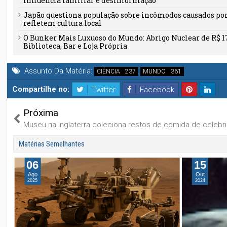
influência familiar e desinformação
Japão questiona população sobre incômodos causados por 
refletem cultura local
O Bunker Mais Luxuoso do Mundo: Abrigo Nuclear de R$ 1
Biblioteca, Bar e Loja Própria
Assunto Da Matéria:
CIÊNCIA
MUNDO
Compartilhe no:
Twitter
Facebook
Próxima
Museu na Inglaterra coleciona restos de comida de celebr
Matérias Semelhantes
06
15
Ago
Out
2025
2024