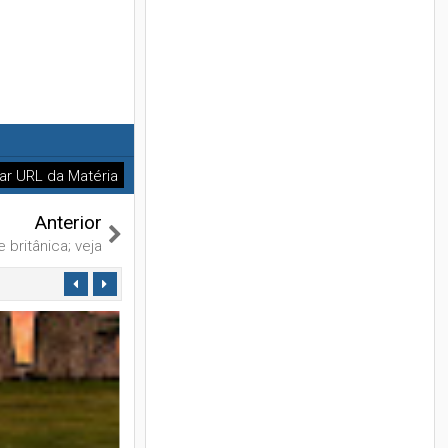
ar URL da Matéria
Anterior
britânica; veja
01
Fev
2023