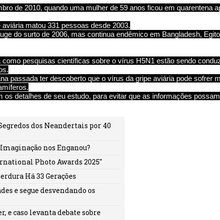
bro de 2010, quando uma mulher de 59 anos ficou em quarentena ap
 aviária matou 331 pessoas desde 2003.
 auge do surto de 2006, mas continua endêmico em Bangladesh, Egito,
omo pesquisas científicas sobre o vírus H5N1 estão sendo conduz
os.
a passada ter descoberto que o vírus da gripe aviária pode sofrer 
amíferos.
 os detalhes de seu estudo, para evitar que as informações possam
 Segredos dos Neandertais por 40
a Imaginação nos Enganou?
ernational Photo Awards 2025"
Perdura Há 33 Gerações
ades e segue desvendando os
, e caso levanta debate sobre