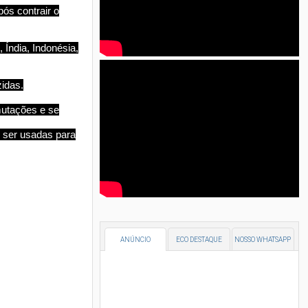
ós contrair o
 Índia, Indonésia,
idas.
mutações e se
 ser usadas para
ANÚNCIO
ECO DESTAQUE
NOSSO WHATSAPP