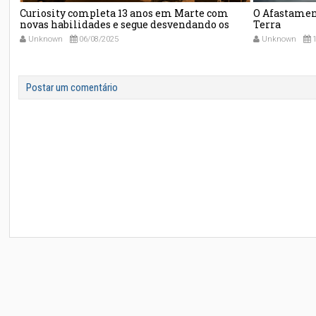
que
Curiosity completa 13 anos em Marte com
O Afastamen
0
novas habilidades e segue desvendando os
Terra
segredos do planeta vermelho
Unknown
06/08/2025
Unknown
1
Postar um comentário