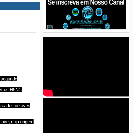
, segundo
vírus H5N1.
mercados de aves
 ave, cuja origem