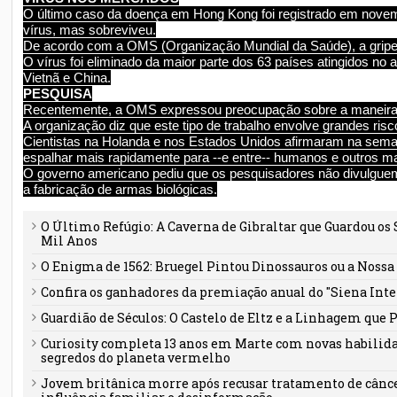
O último caso da doença em Hong Kong foi registrado em novem
vírus, mas sobreviveu.
De acordo com a OMS (Organização Mundial da Saúde), a gripe
O vírus foi eliminado da maior parte dos 63 países atingidos no
Vietnã e China.
PESQUISA
Recentemente, a OMS expressou preocupação sobre a maneira c
A organização diz que este tipo de trabalho envolve grandes risc
Cientistas na Holanda e nos Estados Unidos afirmaram na seman
espalhar mais rapidamente para --e entre-- humanos e outros m
O governo americano pediu que os pesquisadores não divulguem
a fabricação de armas biológicas.
O Último Refúgio: A Caverna de Gibraltar que Guardou os
Mil Anos
O Enigma de 1562: Bruegel Pintou Dinossauros ou a Noss
Confira os ganhadores da premiação anual do "Siena Int
Guardião de Séculos: O Castelo de Eltz e a Linhagem que 
Curiosity completa 13 anos em Marte com novas habilid
segredos do planeta vermelho
Jovem britânica morre após recusar tratamento de câncer