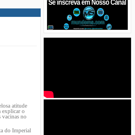
losa atitude
 explicar o
s vacinas no
ta do Imperial