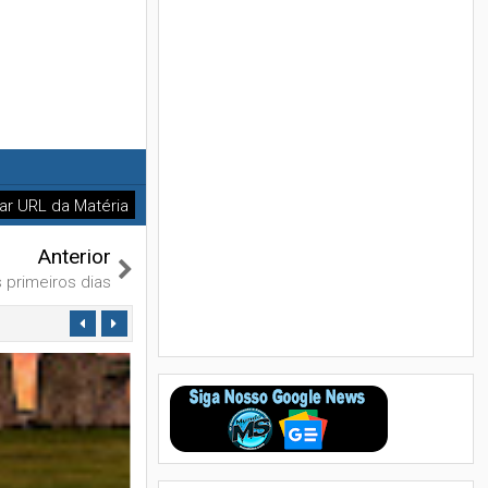
ar URL da Matéria
Anterior
s primeiros dias
01
Fev
2023