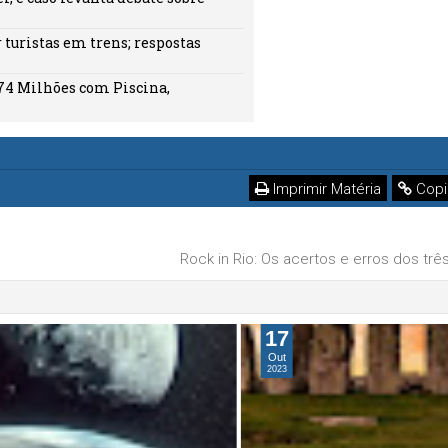
turistas em trens; respostas
74 Milhões com Piscina,
Imprimir Matéria
Copi
Rock in Rio: Os acertos e erros dos trê
17
Out
2023