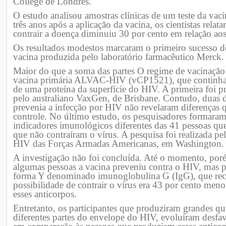
College de Londres.
O estudo analisou amostras clínicas de um teste da va
três anos após a aplicação da vacina, os cientistas rela
contrair a doença diminuiu 30 por cento em relação ao
Os resultados modestos marcaram o primeiro sucesso d
vacina produzida pelo laboratório farmacêutico Merck.
Maior do que a soma das partes O regime de vacinação
vacina primária ALVAC-HIV (vCP1521), que continha d
de uma proteína da superfície do HIV. A primeira foi p
pelo australiano VaxGen, de Brisbane. Contudo, duas da
prevenia a infecção por HIV não revelaram diferenças qu
controle. No último estudo, os pesquisadores formara
indicadores imunológicos diferentes das 41 pessoas q
que não contraíram o vírus. A pesquisa foi realizada 
HIV das Forças Armadas Americanas, em Washington.
A investigação não foi concluída. Até o momento, poré
algumas pessoas a vacina preveniu contra o HIV, mas p
forma Y denominado imunoglobulina G (IgG), que rec
possibilidade de contrair o vírus era 43 por cento me
esses anticorpos.
Entretanto, os participantes que produziram grandes q
diferentes partes do envelope do HIV, evoluíram desfav