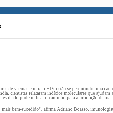
s
res de vacinas contra o HIV estão se permitindo uma caute
dia, cientistas relataram indícios moleculares que ajudam a
 resultado pode indicar o caminho para a produção de mai
nto mais bem-sucedido’', afirma Adriano Boasso, imunologis