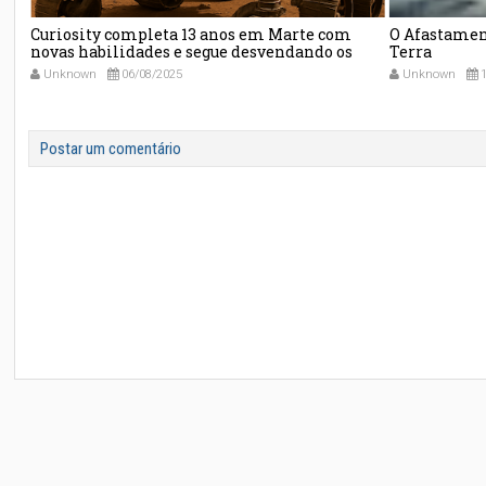
que
Curiosity completa 13 anos em Marte com
O Afastamen
0
novas habilidades e segue desvendando os
Terra
segredos do planeta vermelho
Unknown
06/08/2025
Unknown
1
Postar um comentário