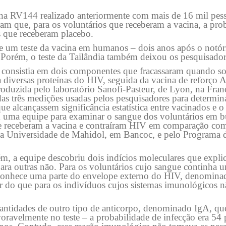
cina RV144 realizado anteriormente com mais de 16 mil pe
taram que, para os voluntários que receberam a vacina, a pro
s que receberam placebo.
e um teste da vacina em humanos – dois anos após o notóri
 Porém, o teste da Tailândia também deixou os pesquisador
 consistia em dois componentes que fracassaram quando so
iversas proteínas do HIV, seguida da vacina de reforço 
roduzida pelo laboratório Sanofi-Pasteur, de Lyon, na Fran
s três medições usadas pelos pesquisadores para determina
e alcançassem significância estatística entre vacinados e 
m uma equipe para examinar o sangue dos voluntários em b
ue receberam a vacina e contraíram HIV em comparação co
pela Universidade de Mahidol, em Bancoc, e pelo Programa 
m, a equipe descobriu dois indícios moleculares que expl
ara outras não. Para os voluntários cujo sangue continha 
onhece uma parte do envelope externo do HIV, denominad
nor do que para os indivíduos cujos sistemas imunológicos
uantidades de outro tipo de anticorpo, denominado IgA, qu
oravelmente no teste – a probabilidade de infecção era 54