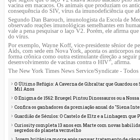
vacina em macacos. Os animais que produziam os anti
consequência do SIV, vírus da imunodeficiência que af
Segundo Dan Barouch, imunologista da Escola de Medi
observado reações imunológicas semelhantes em humano
vale a pena pesquisar o laço V2. Porém, ele afirma que
do vírus.
Por exemplo, Wayne Koff, vice-presidente sênior de pes
Aids, com sede em Nova York, aponta os anticorpos neu
forma crônica como outra estimulante direção a seguir 
desenvolvimento de vacinas contra o HIV’', afirma.
The New York Times News Service/Syndicate - Todos o
O Último Refúgio: A Caverna de Gibraltar que Guardou os
Mil Anos
O Enigma de 1562: Bruegel Pintou Dinossauros ou a Noss
Confira os ganhadores da premiação anual do "Siena Int
Guardião de Séculos: O Castelo de Eltz e a Linhagem que 
Curiosity completa 13 anos em Marte com novas habilid
segredos do planeta vermelho
Jovem britânica morre após recusar tratamento de câncer