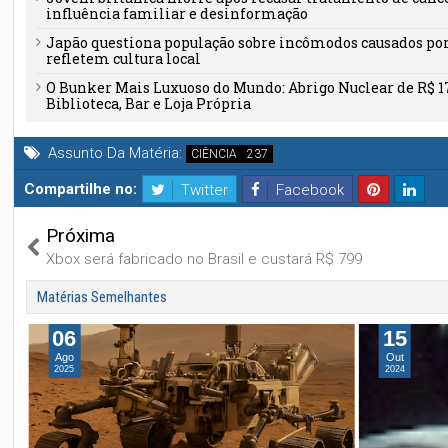
influência familiar e desinformação
Japão questiona população sobre incômodos causados por 
refletem cultura local
O Bunker Mais Luxuoso do Mundo: Abrigo Nuclear de R$ 1
Biblioteca, Bar e Loja Própria
Assunto Da Matéria:
CIÊNCIA
Compartilhe no:
Twitter
Facebook
Próxima
Xbox será fabricado no Brasil e custará R$ 799
Matérias Semelhantes
06
15
Ago
Out
2025
2024