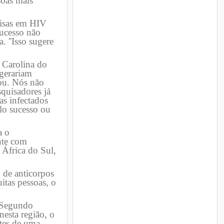
soas mais
uisas em HIV
sucesso não
. ''Isso sugere
 Carolina do
 gerariam
nou. Nós não
squisadores já
as infectados
lo sucesso ou
a o
nte com
 África do Sul,
 de anticorpos
itas pessoas, o
. Segundo
esta região, o
stes de uma