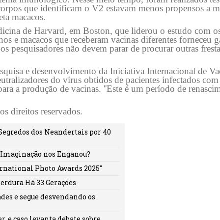
corpos que identificam o V2 estavam menos propensos a m
eta macacos.
cina de Harvard, em Boston, que liderou o estudo com os
s e macacos que receberam vacinas diferentes forneceu ga
 os pesquisadores não devem parar de procurar outras frest
quisa e desenvolvimento da Iniciativa Internacional de Va
tralizadores do vírus obtidos de pacientes infectados co
para a produção de vacinas. ''Este é um período de renasci
s direitos reservados.
 Segredos dos Neandertais por 40
a Imaginação nos Enganou?
ernational Photo Awards 2025"
Perdura Há 33 Gerações
ades e segue desvendando os
, e caso levanta debate sobre