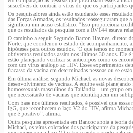
em comparação às pessoas que produziam esses anticor
suscetíveis de contrair o vírus do que os participantes
Os pesquisadores ainda estão estudando esses resulta
das Forças Armadas, os resultados reasseguraram que a
significou um acaso estatístico. "Isso proporciona credib
que os resultados da pesquisa com a RV144 estava rela
O caminho a seguir Segundo Barton Haynes, diretor d
Norte, que coordenou o estudo de acompanhamento, afi
hipóteses para outros estudos. ''O que temos no momen
obtivemos resultados assim nos últimos 30 anos. Ele é 
estão planejando verificar se anticorpos como os encon
com um vírus análogo ao HIV. Esses experimentos dete
fracasso da vacina em determinadas pessoas ou se estão 
Em última análise, segundo Michael, as novas descobert
desenvolvimento de vacinas. A equipe está planejando
homossexuais masculinos da Tailândia – um grupo em e
que necessitarão de vacinas que identifiquem um subti
Com base nos últimos resultados, é possível que essas
IgG, que reconhecem o laço V2 do HIV, afirma Michael.
que é positivo’', afirma.
Outra pesquisa apresentada em Bancoc apoia a teoria 
Michael, os vírus coletados dos participantes da pes
que sugere que o laço V2 estava sendo atacado pelo si