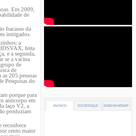
ssoas. Em 2009,
babilidade de
o fracasso da
es intrigados.
zinhos: a
AIDSVAX, feita
ça, e a segunda,
r se a vacina
o grupo de
usca de
m as 205 pessoas
de Pesquisas do
icam porque para
um anticorpo em
a laço V2, a
ANÚNCIO
ECO DESTAQUE
NOSSO WHATSAPP
 não produziam
e reconhece
 por cento maior