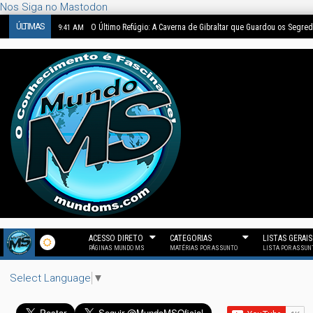
Nos Siga no Mastodon
ÚLTIMAS
O Último Refúgio: A Caverna de Gibraltar que Guardou os Segre
9:41 AM
ACESSO DIRETO
CATEGORIAS
LISTAS GERAIS
PÁGINAS MUNDO MS
MATÉRIAS POR ASSUNTO
LISTA POR ASSUN
Select Language
▼