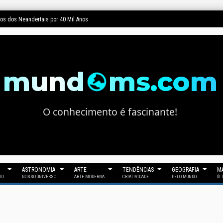
dos dos Neandertais por 40 Mil Anos
mund
ms.com
O conhecimento é fascinante!
ASTRONOMIA
ARTE
TENDÊNCIAS
GEOGRAFIA
MA
TO
NOSSO UNIVERSO
ARTE MODERNA
CRIATIVIDADE
PELO MUNDO
ÚL