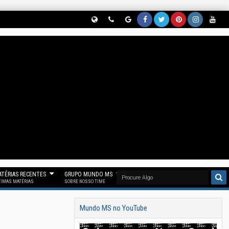
Globe
Phon
Goog
Face
Twitt
Pinter
Insta
Yout
(Nos
E
Le
Book
Er
Est
Gram
Ube
Siga
(Parti
News
(Curt
(Nos
(Nos
(Siga
(Se
No
Cipe
(Nos
A
Siga
Siga
Noss
Inscr
Threa
Do
Siga
Noss
No
No
O
Eva
D)
Noss
No
A Fan
"X")
Pinter
Insta
Em
O
Goog
Page
Est)
Gram
Noss
Canal
Le
Mun
)
O
No
News
Do
Canal
TÉRIAS RECENTES
GRUPO MUNDO MS
Telegr
)
MS)
Mun
TIMAS MATÉRIAS
SOBRE NOSSO TIME
Am)
Do
Mundo MS no YouTube
MS)