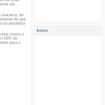
orrer em
 macacos, ter
rantias de que
as na armadura
Anúncio
cinas contra a
m o HIV de
mento para o