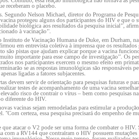
pos. Contudo, essa reação imunológica não tornava as pes
 que receberam o placebo.
dos. Segundo Nelson Michael, diretor do Programa de Pesq
 vacina protegeu alguns dos participantes do HIV e que o 
ilidade biológica aos resultados da pesquisa inicial’', afirma
cionado à vacinação’'.
o Instituto de Vacinação Humana de Duke, em Durham, na
rmou em entrevista coletiva à imprensa que os resultados
to são pistas que ajudam explicar porque a vacina funcio
muito importante para esse campo de investigação’'. Os pe
trados nos participantes exercem o mesmo efeito em primat
rminarão se as respostas imunológicas são responsáveis pe
apenas ligadas a fatores subjacentes.
as devem servir de orientação para pesquisas futuras e par
 realizar testes de acompanhamento de uma vacina semelha
levado risco de contrair o vírus – bem como pesquisas na
po diferente do HIV.
 novas vacinas sejam remodeladas para estimular a produção
 ''Com certeza, essa pesquisa precisará do empenho de mu
de que atacar o V2 pode ser uma forma de combater o HIV
quisa com a RV144 que contraíram o HIV possuem mutações n
stema imunológico. Nesse meio tempo, foram realizados te