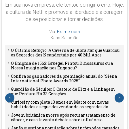
Em sua nova empresa, ele tentou corrigir o erro. Hoje,
a cultura da Netflix promove a liberdade e a coragem
de se posicionar e tomar decisões.
Via:
Exame.com
Karin Salomão
O Último Refúgio: A Caverna de Gibraltar que Guardou
os Segredos dos Neandertais por 40 Mil Anos
O Enigma de 1562: Bruegel Pintou Dinossauros ou a
Nossa Imaginação nos Enganou?
Confira os ganhadores da premiação anual do "Siena
International Photo Awards 2025"
Guardião de Séculos: O Castelo de Eltz e a Linhagem
que Perdura Há 33 Gerações
Curiosity completa 13 anos em Marte com novas
habilidades e segue desvendando os segredos do
planeta vermelho
Jovem britânica morre após recusar tratamento de
câncer, e caso levanta debate sobre influência
familiar e desinformação
Japão questiona população sobre incômodos causados