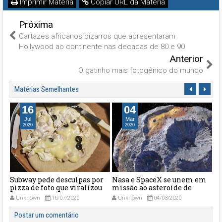
Imprimir Matéria
Copiar URL da Matéria
Próxima
Cartazes africanos bizarros que apresentaram
Hollywood ao continente nas decadas de 80 e 90
Anterior
O gatinho mais fotogênico do mundo
Matérias Semelhantes
16
04
Jul
Mar
2020
2020
Subway pede desculpas por
Nasa e SpaceX se unem em
Ve
pizza de foto que viralizou
missão ao asteroide de
em
no Twitter
superfície metálica
te
Unknown
16/07/2020
Unknown
04/03/2020
Postar um comentário