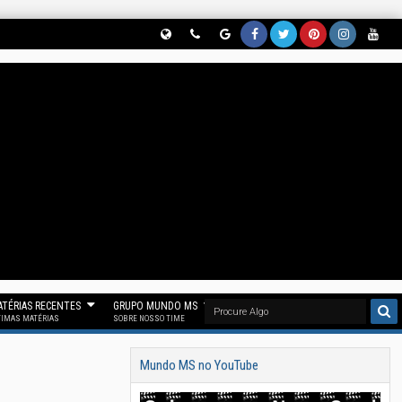
Globe
Phon
Goog
Face
Twitt
Pinter
Insta
Yout
(Nos
E
Le
Book
Er
Est
Gram
Ube
Siga
(Parti
News
(Curt
(Nos
(Nos
(Siga
(Se
No
Cipe
(Nos
A
Siga
Siga
Noss
Inscr
Threa
Do
Siga
Noss
No
No
O
Eva
D)
Noss
No
A Fan
"X")
Pinter
Insta
Em
O
Goog
Page
Est)
Gram
Noss
Canal
Le
Mun
)
O
No
News
Do
Canal
TÉRIAS RECENTES
GRUPO MUNDO MS
Telegr
)
MS)
Mun
TIMAS MATÉRIAS
SOBRE NOSSO TIME
Am)
Do
Mundo MS no YouTube
MS)