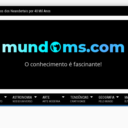
dos dos Neandertais por 40 Mil Anos
mund
ms.com
O conhecimento é fascinante!
ASTRONOMIA
ARTE
TENDÊNCIAS
GEOGRAFIA
MA
TO
NOSSO UNIVERSO
ARTE MODERNA
CRIATIVIDADE
PELO MUNDO
ÚL