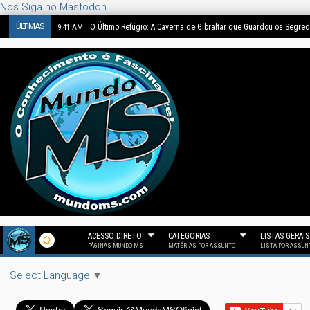
Nos Siga no Mastodon
ÚLTIMAS
O Último Refúgio: A Caverna de Gibraltar que Guardou os Segre
9:41 AM
ACESSO DIRETO
CATEGORIAS
LISTAS GERAIS
PÁGINAS MUNDO MS
MATÉRIAS POR ASSUNTO
LISTA POR ASSUN
Select Language
▼