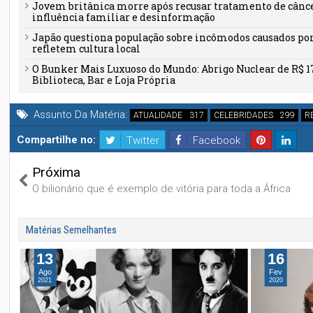
Jovem britânica morre após recusar tratamento de câncer
influência familiar e desinformação
Japão questiona população sobre incômodos causados por 
refletem cultura local
O Bunker Mais Luxuoso do Mundo: Abrigo Nuclear de R$ 1
Biblioteca, Bar e Loja Própria
Assunto Da Matéria:
ATUALIDADE
CELEBRIDADES
R
Compartilhe no:
Twitter
Facebook
Próxima
O bilionário que é exemplo de vitória para toda a África
Matérias Semelhantes
13
16
Ago
Fev
2021
2020