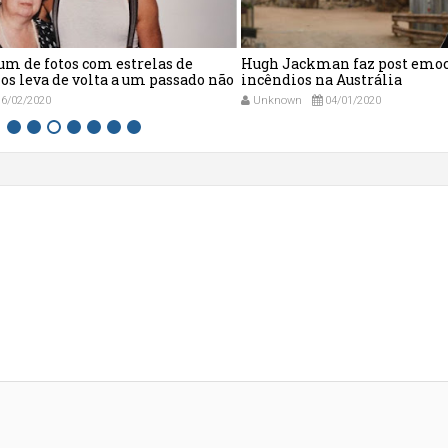
um de fotos com estrelas de
Hugh Jackman faz post emoc
s leva de volta a um passado não
incêndios na Austrália
6/02/2020
Unknown
04/01/2020