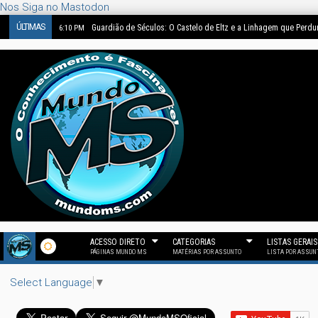
Nos Siga no Mastodon
ÚLTIMAS
Guardião de Séculos: O Castelo de Eltz e a Linhagem que Perd
6:10 PM
ACESSO DIRETO
CATEGORIAS
LISTAS GERAIS
PÁGINAS MUNDO MS
MATÉRIAS POR ASSUNTO
LISTA POR ASSUN
Select Language
▼