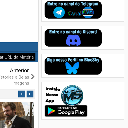
ar URL da Matéria
Anterior
stórias e Belas
imagens
24
Nov
2019