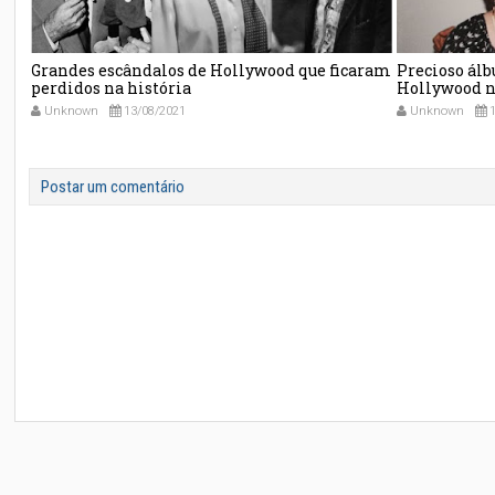
Grandes escândalos de Hollywood que ficaram
Precioso álb
perdidos na história
Hollywood no
tão distante
Unknown
13/08/2021
Unknown
1
Postar um comentário