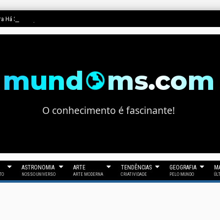
ura Há 33 Gerações
mund
ms.com
O conhecimento é fascinante!
ASTRONOMIA
ARTE
TENDÊNCIAS
GEOGRAFIA
MA
TO
NOSSO UNIVERSO
ARTE MODERNA
CRIATIVIDADE
PELO MUNDO
ÚL