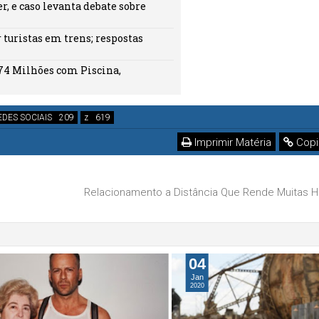
, e caso levanta debate sobre
turistas em trens; respostas
74 Milhões com Piscina,
EDES SOCIAIS
z
Imprimir Matéria
Copi
Relacionamento a Distância Que Rende Muitas Hi
04
Jan
2020