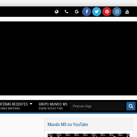
Globe
Phon
Goog
Face
Twitt
Pinter
Insta
Yout
(Nos
E
Le
Book
Er
Est
Gram
Ube
Siga
(Parti
News
(Curt
(Nos
(Nos
(Siga
(Se
No
Cipe
(Nos
A
Siga
Siga
Noss
Inscr
Threa
Do
Siga
Noss
No
No
O
Eva
D)
Noss
No
A Fan
"X")
Pinter
Insta
Em
O
Goog
Page
Est)
Gram
Noss
Canal
Le
Mun
)
O
No
News
Do
Canal
TÉRIAS RECENTES
GRUPO MUNDO MS
Telegr
)
MS)
Mun
TIMAS MATÉRIAS
SOBRE NOSSO TIME
Am)
Do
Mundo MS no YouTube
MS)