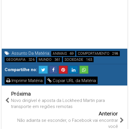
Assunto Da Matéria:
ANIMAIS
COMPORTAMENTO
GEOGRAFIA
MUNDO
SOCIEDADE
Compartilhe no:
Imprimir Matéria
Copiar URL da Matéria
Próxima
Novo dirigível é aposta da Lockheed Martin para
transporte em regiões remotas
Anterior
Não adianta se esconder, o Facebook vai encontrar
você