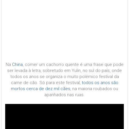
Na
China
, comer um cachorro quente é uma frase que pode
ser levada à letra, sobretudo em Yulin, no sul do país, onde
todos os anos se organiza o muito polémico festival da
carne de cão. Só para este festival,
todos os anos são
mortos cerca de dez mil cães
, na maioria roubados ou
apanhados nas ruas.