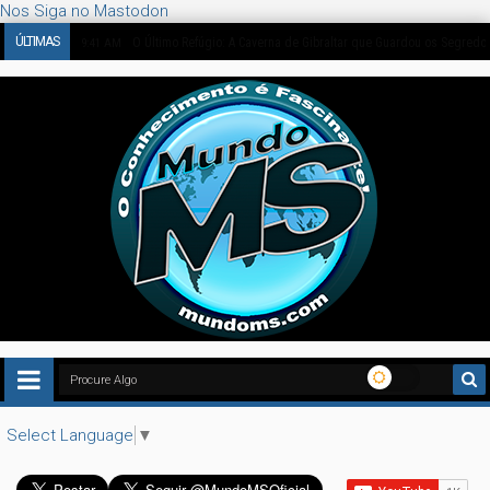
Nos Siga no Mastodon
ÚLTIMAS
O Enigma de 1562: Bruegel Pintou Dinossauros ou a Nossa Imag
4:48 PM
Select Language
▼