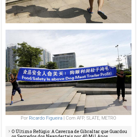
Por
Ricardo Figueira
| Com AFP, SLATE, METRO
O Último Refúgio: A Caverna de Gibraltar que Guardou
os Segredos dos Neandertais por 40 Mil Anos