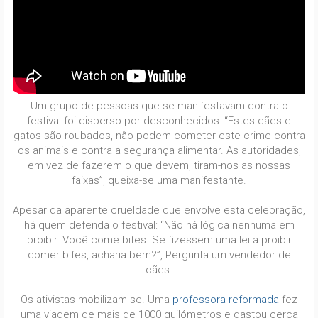
Um grupo de pessoas que se manifestavam contra o
festival foi disperso por desconhecidos: “Estes cães e
gatos são roubados, não podem cometer este crime contra
os animais e contra a segurança alimentar. As autoridades,
em vez de fazerem o que devem, tiram-nos as nossas
faixas”, queixa-se uma manifestante.
Apesar da aparente crueldade que envolve esta celebração,
há quem defenda o festival: “Não há lógica nenhuma em
proibir. Você come bifes. Se fizessem uma lei a proibir
comer bifes, acharia bem?”, Pergunta um vendedor de
cães.
Os ativistas mobilizam-se. Uma
professora reformada
fez
uma viagem de mais de 1000 quilómetros e gastou cerca