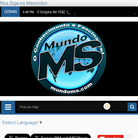
Nos Siga no Mastodon
ÚLTIMAS
O Enigma de 1562: Bruegel Pintou Dinossauros ou a Nossa Imag
4:48 PM
Select Language
▼