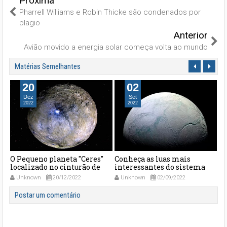
Próxima
Pharrell Williams e Robin Thicke são condenados por
plagio
Anterior
Avião movido a energia solar começa volta ao mundo
Matérias Semelhantes
20
02
Dez
Set
2022
2022
us
O Pequeno planeta "Ceres"
Conheça as luas mais
A 
localizado no cinturão de
interessantes do sistema
em
asteroides entre Marte e
solar
Na
Unknown
20/12/2022
Unknown
02/09/2022
Júpiter está vivo
vo
Postar um comentário