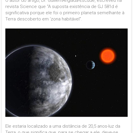
O autor do artigo, Dr. GuillemAnglada-Escudé, escreveu na
revista Science que “A suposta existência de GJ 581d é
significativa porque ele foi o primeiro planeta semelhante à
Terra descoberto em ‘zona habitável”.
Ele estaria localizado a uma distância de 20,5 anos-luz da
Terra, o que significa que, para se chegar a ele, deve-se