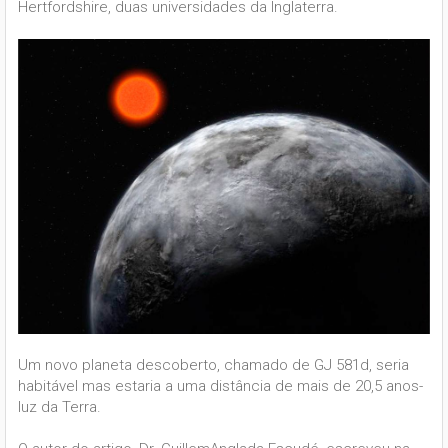
Hertfordshire, duas universidades da Inglaterra.
Um novo planeta descoberto, chamado de GJ 581d, seria
habitável mas estaria a uma distância de mais de 20,5 anos-
luz da Terra.