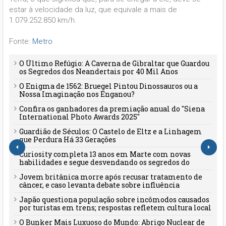
estar à velocidade da luz, que equivale a mais de
1.079.252.850 km/h.
Fonte:
Metro
O Último Refúgio: A Caverna de Gibraltar que Guardou
os Segredos dos Neandertais por 40 Mil Anos
O Enigma de 1562: Bruegel Pintou Dinossauros ou a
Nossa Imaginação nos Enganou?
Confira os ganhadores da premiação anual do "Siena
International Photo Awards 2025"
Guardião de Séculos: O Castelo de Eltz e a Linhagem
que Perdura Há 33 Gerações
Curiosity completa 13 anos em Marte com novas
habilidades e segue desvendando os segredos do
planeta vermelho
Jovem britânica morre após recusar tratamento de
câncer, e caso levanta debate sobre influência
familiar e desinformação
Japão questiona população sobre incômodos causados
por turistas em trens; respostas refletem cultura local
O Bunker Mais Luxuoso do Mundo: Abrigo Nuclear de