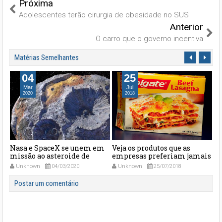
Próxima
Adolescentes terão cirurgia de obesidade no SUS
Anterior
O carro que o governo incentiva
Matérias Semelhantes
25
04
Jul
Mai
2018
2018
m
Veja os produtos que as
Google prepara novo rival
Cu
empresas preferiam jamais
para o WhatsApp
Ap
ter tirado o projeto do papel
Unknown
25/07/2018
Unknown
04/05/2018
Postar um comentário