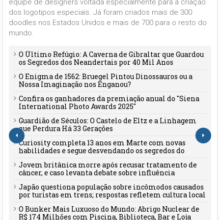
equipe de designers voltada especialmente para a criação
dos logotipos especiais. Já foram criados mais de 300
doodles nos Estados Unidos e mais de 700 para o resto do
mundo.
O Último Refúgio: A Caverna de Gibraltar que Guardou
os Segredos dos Neandertais por 40 Mil Anos
O Enigma de 1562: Bruegel Pintou Dinossauros ou a
Nossa Imaginação nos Enganou?
Confira os ganhadores da premiação anual do "Siena
International Photo Awards 2025"
Guardião de Séculos: O Castelo de Eltz e a Linhagem
que Perdura Há 33 Gerações
Curiosity completa 13 anos em Marte com novas
habilidades e segue desvendando os segredos do
planeta vermelho
Jovem britânica morre após recusar tratamento de
câncer, e caso levanta debate sobre influência
familiar e desinformação
Japão questiona população sobre incômodos causados
por turistas em trens; respostas refletem cultura local
O Bunker Mais Luxuoso do Mundo: Abrigo Nuclear de
R$ 174 Milhões com Piscina, Biblioteca, Bar e Loja