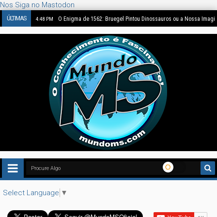
Nos Siga no Mastodon
ÚLTIMAS
O Enigma de 1562: Bruegel Pintou Dinossauros ou a Nossa Imag
4:48 PM
Select Language
▼