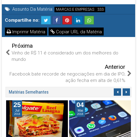
Assunto Da Matéria:
MARCAS E EMPRESAS
Compartilhe no:
Imprimir Matéria
Copiar URL da Matéria
Próxima
Vinho de R$ 11 é considerado um dos melhores do
mundo
Anterior
Facebook bate recorde de negociações em dia de IPO;
ação fecha em alta de 0,61%
Matérias Semelhantes
25
04
Jul
Mai
2018
2018