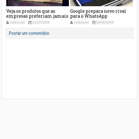
m
Veja os produtos que as
Google prepara novo rival
Cu
empresas preferiam jamais
para o WhatsApp
Ap
ter tirado o projeto do papel
Unknown
25/07/2018
Unknown
04/05/2018
Postar um comentário