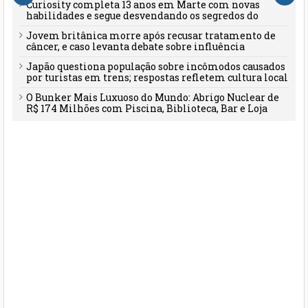
Curiosity completa 13 anos em Marte com novas
habilidades e segue desvendando os segredos do
planeta vermelho
Jovem britânica morre após recusar tratamento de
câncer, e caso levanta debate sobre influência
familiar e desinformação
Japão questiona população sobre incômodos causados
por turistas em trens; respostas refletem cultura local
O Bunker Mais Luxuoso do Mundo: Abrigo Nuclear de
R$ 174 Milhões com Piscina, Biblioteca, Bar e Loja
Própria