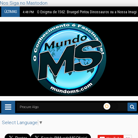
Nos Siga no Mastodon
ÚLTIMAS
O Enigma de 1562: Bruegel Pintou Dinossauros ou a Nossa Imag
4:48 PM
Select Language
▼